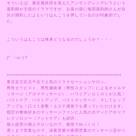
そういえば、最近最終回を迎えたアンサングシンデレラという
薬剤師が主役のドラマですが、お薬の袋に毎回薬剤師さんが自
分が調剤したよというはんこうを押しているのが印象的でし
た。
こういうはんこうは将来どうなるのでしょうか？・・・
(*「･ω･)？
***************************************************************
東京足立区北千住で人気のリラクゼーションサロン。
男性セラピスト、男性施術者（男性スタッフ）によるオイルマ
ッサージ（アロママッサージ）、ハワイアンロミロミが人気！
バストケア、バストアップ、バストマッサージ、そしてヒップ
アップも！口コミ多数！エステ感覚でも通っていただけます。
指圧や整体好きのマッサージファンに人気のボディケアやリフ
レクソロジー（フットケア）も好評。
個人経営の個人サロンなので、個室でゆっくり！
遅くまで営業なので、深夜営業や夜間営業のマッサージ店やリ