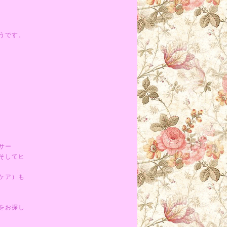
うです。
サー
そしてヒ
ケア）も
をお探し