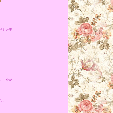
越した事
て、全部
た。