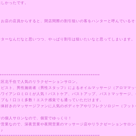
味しかったです。
うお店の店員からすると、閉店間際の割引狙いの客をハンターと呼んでいるそ
ンターなんだなと思いつつ、やっぱり割引は狙いたいなと思ってしまいます。
)
*******************************************************
立区北千住で人気のリラクゼーションサロン。
ラピスト、男性施術者（男性スタッフ）によるオイルマッサージ（アロママッ
ハワイアンロミロミが人気！バストケア、バストアップ、バストマッサージ、
ップも！口コミ多数！エステ感覚でも通っていただけます。
整体好きのマッサージファンに人気のボディケアやリフレクソロジー（フット
営の個人サロンなので、個室でゆっくり！
で営業なので、深夜営業や夜間営業のマッサージ店やリラクゼーションサロン
♪