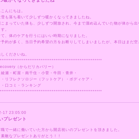
つ暖かくなってきましたね
んこんにちは。
大雪も落ち着いて少しずつ暖かくなってきましたね。
縮こまっていた体も、少しずつ開放され、今まで溜め込んでいた物が体から出
ます。
けて、体のケアを行うにはいい時期になりました。
ご予約が多く、当日予約希望の方をお断りしてしまいましたが、本日はまだ空
越しくださいね。
*******************************************************
ecovery（からだリカバリー）
・綾瀬・町屋・南千住・小菅・牛田・青井・
ミ・リフレクソロジー（フットケア）・ボディケア・
ミ・口コミ・ランキング
*******************************************************
2-17 23:05:00
いプレゼント
前職で一緒に働いていた方から開店祝いのプレゼントを頂きました。
も素敵なプレゼントありがとう！！