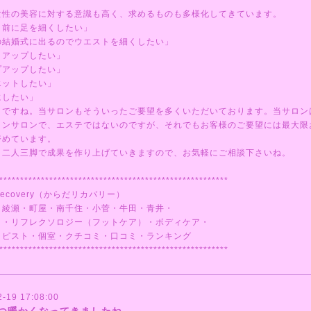
女性の美容に対する意識も高く、求めるものも多様化してきています。
ト前に足を細くしたい」
の結婚式に出るのでウエストを細くしたい」
トアップしたい」
プアップしたい」
エットしたい」
にしたい」
々ですね。当サロンもそういったご要望を多くいただいております。当サロン
ョンサロンで、エステではないのですが、それでもお客様のご要望には最大限
努めています。
と二人三脚で成果を作り上げていきますので、お気軽にご相談下さいね。
*******************************************************
ecovery（からだリカバリー）
・綾瀬・町屋・南千住・小菅・牛田・青井・
ミ・リフレクソロジー（フットケア）・ボディケア・
ラピスト・個室・クチコミ・口コミ・ランキング
*******************************************************
2-19 17:08:00