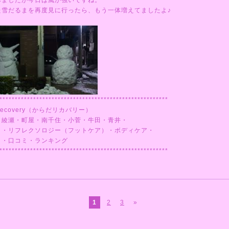
みましたが今日は風が強いですね。
た雪だるまを再度見に行ったら、もう一体増えてましたよ♪
*******************************************************
ecovery（からだリカバリー）
・綾瀬・町屋・南千住・小菅・牛田・青井・
ミ・リフレクソロジー（フットケア）・ボディケア・
ミ・口コミ・ランキング
*******************************************************
1
2
3
»