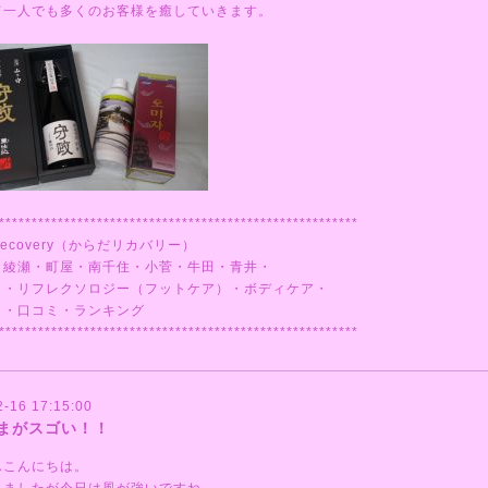
て一人でも多くのお客様を癒していきます。
*******************************************************
ecovery（からだリカバリー）
・綾瀬・町屋・南千住・小菅・牛田・青井・
ミ・リフレクソロジー（フットケア）・ボディケア・
ミ・口コミ・ランキング
*******************************************************
2-16 17:15:00
まがスゴい！！
んこんにちは。