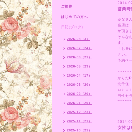
2014-0
ご挨拶
営業時
はじめての方へ
みなさ
当店は
日記(ブログ)
か頂き
そんな
2026-08（3）
す。
2026-07（24）
「お昼
さい。
2026-06（21）
予約ペ
2026-05（23）
********
2026-04（17）
からだR
北千住
2026-03（20）
ロミロ
2026-02（20）
男性セ
********
2026-01（20）
2025-12（23）
2025-11（21）
2014-0
女性は
2025-10（21）