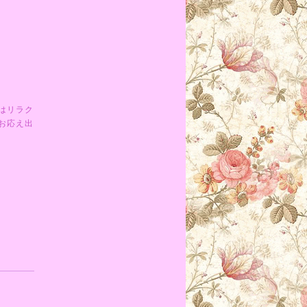
はリラク
お応え出