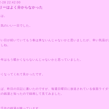
2-28 22:42:00
リーはよく分からなかった
んは。
天気のいい一日でした。
寒い日が続いていてもう春は来ないんじゃないかと思いましたが、幸い気温が
ましね。
今年はもう暖かくならないんじゃないかと思っていました。
かくなってくれて良かったです。
えば、昨日の日記に書いたのですが、毎週日曜日に放送されている仮面ライダ
住の銭湯と知ったので録画して見てみました。
北千住の銭湯が映っています。