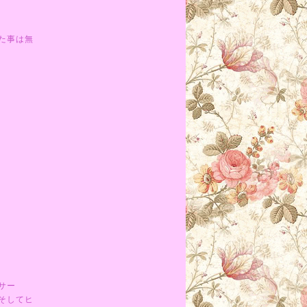
た事は無
サー
そしてヒ