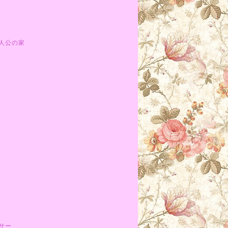
人公の家
サー