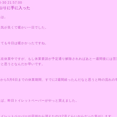
4-30 21:57:00
ぶりに手に入った
んは。
天気が良くて暖かい一日でした。
しても今日は暖かかったですね。
現在休業中ですが、もし休業要請が予定通り解除されればあと一週間後には営
なと思うとなんだか早いです。
6日から5月6日までの休業期間、すでに2週間経ったんだなと思うと時の流れの
。
えば、昨日トイレットペーパーがやっと買えました。
トイレットペーパーが店頭から消えたのは2月ぐらいからだった気がします。