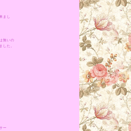
来まし
は無いの
ました。
サー