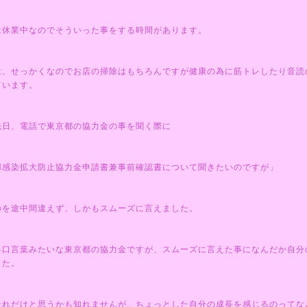
は休業中なのでそういった事をする時間があります。
は、せっかくなのでお店の掃除はもちろんですが健康の為に筋トレしたり音読
ています。
先日、電話で東京都の協力金の事を聞く際に
都感染拡大防止協力金申請書兼事前確認書について聞きたいのですが」
のを途中間違えず、しかもスムーズに言えました。
早口言葉みたいな東京都の協力金ですが、スムーズに言えた事になんだか自分
した。
それだけと思うかも知れませんが、ちょっとした自分の成長を感じるのってな