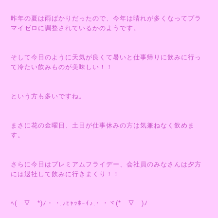
昨年の夏は雨ばかりだったので、今年は晴れが多くなってプラ
マイゼロに調整されているかのようです。
そして今日のように天気が良くて暑いと仕事帰りに飲みに行っ
て冷たい飲みものが美味しい！！
という方も多いですね。
まさに花の金曜日、土日が仕事休みの方は気兼ねなく飲めま
す。
さらに今日はプレミアムフライデー、会社員のみなさんは夕方
には退社して飲みに行きまくり！！
ﾍ(￣▽￣*)ﾉ・ ･.♪ﾋｬｯﾎｰｲ♪.･ ・ヾ(*￣▽￣)ﾉ