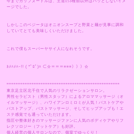
今までカップヌードルは、王道の3種類以外はパッとしないイメ
ージでした。
しかしこのベジータはオニオンスープと野菜と麺が見事に調和
していてとても美味しくいただけました。
これで僕もスーパーヤサイ人になれそうです。
ｶﾒﾊﾒﾊｰ!! ( *ﾟﾛﾟ)ﾊ ⊂☆＝＝＝≡≡≡）））☆
***************************************************************
東京足立区北千住で人気のリラクゼーションサロン。
男性セラピスト（男性スタッフ）によるアロママッサージ（オ
イルマッサージ）、ハワイアンロミロミが人気！バストケアや
バストアップ、バストマッサージ、そしてヒップアップも！エ
ステ感覚でも通っていただけます。
指圧や整体好きのマッサージファンに人気のボディケアやリフ
レクソロジー（フットケア）も好評。
個人経営の個人サロンなので、個室でゆっくり！