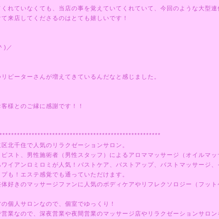
てくれていなくても、当店の事を覚えていてくれていて、今回のような大型連
けて来店してくださるのはとても嬉しいです！
＾)／
つリピーターさんが増えてきているんだなと感じました。
お客様とのご縁に感謝です！！
*******************************************************
立区北千住で人気のリラクゼーションサロン。
ラピスト、男性施術者（男性スタッフ）によるアロママッサージ（オイルマッ
ハワイアンロミロミが人気！バストケア、バストアップ、バストマッサージ、
ップも！エステ感覚でも通っていただけます。
整体好きのマッサージファンに人気のボディケアやリフレクソロジー（フット
営の個人サロンなので、個室でゆっくり！
で営業なので、深夜営業や夜間営業のマッサージ店やリラクゼーションサロン