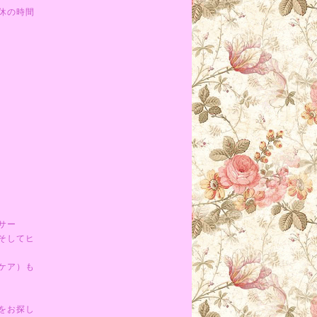
休の時間
サー
そしてヒ
ケア）も
をお探し