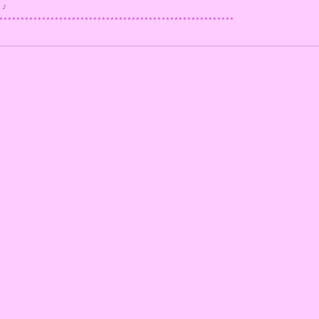
♪
*******************************************************