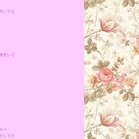
空いてな
構空いて
サー
そしてヒ