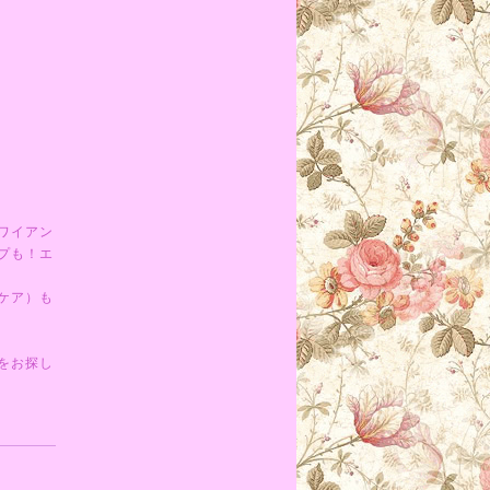
ワイアン
プも！エ
ケア）も
をお探し