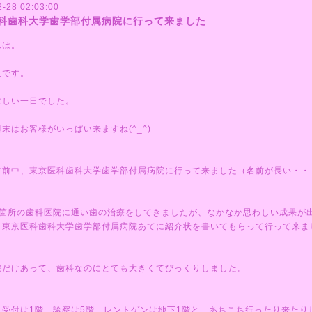
2-28 02:03:00
科歯科大学歯学部付属病院に行って来ました
んは。
夜です。
忙しい一日でした。
末はお客様がいっぱい来ますね(^_^)
午前中、東京医科歯科大学歯学部付属病院に行って来ました（名前が長い・・
4箇所の歯科医院に通い歯の治療をしてきましたが、なかなか思わしい成果が
、東京医科歯科大学歯学部付属病院あてに紹介状を書いてもらって行って来ま
院だけあって、歯科なのにとても大きくてびっくりしました。
、受付は1階、診察は5階、レントゲンは地下1階と、あちこち行ったり来たり