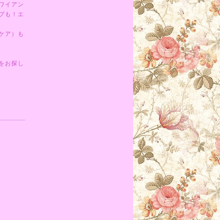
ワイアン
プも！エ
ケア）も
をお探し