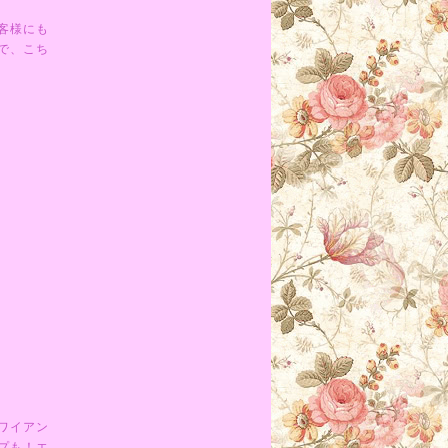
客様にも
で、こち
ワイアン
プも！エ