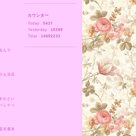
カウンター
Today :
5437
Yesterday :
10299
Total :
14692233
るんで
計も当店
すかとい
っしゃっ
是非週末