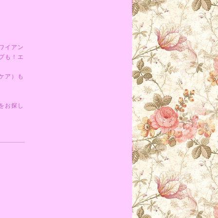
ワイアン
プも！エ
ケア）も
をお探し