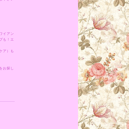
ワイアン
プも！エ
ケア）も
をお探し