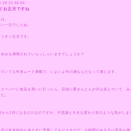
2-29 22:36:00
ぐお正月ですね
んは。
寒い一日でしたね。
もうすぐ正月です。
冬休みを満喫されていらっしゃいますでしょうか？
いていても年末ムード満載で、いよいよ年の瀬なんだなって感じます。
もスーパーに食品を買いに行ったら、店頭に栗きんとんが沢山並んでいて、み
した。
2月から1月になるだけなのですが、不思議と大きな変わり目のような気がしま
当店は年末年始も休まずに営業しておりますので、お時間のある方は是非お越