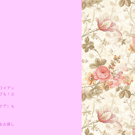
ワイアン
プも！エ
ケア）も
をお探し