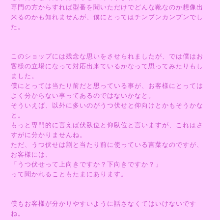
専門の方からすれば型番を聞いただけでどんな靴なのか想像出
来るのかも知れませんが、僕にとってはチンプンカンプンでし
た。
このショップには残念な思いをさせられましたが、では僕はお
客様の立場になって対応出来ているかなって思ってみたりもし
ました。
僕にとっては当たり前だと思っている事が、お客様にとっては
よく分からない事ってあるのではないかなと。
そういえば、以外に多いのがうつ伏せと仰向けとかもそうかな
と。
もっと専門的に言えば
伏臥位と
仰臥位と言いますが、これはさ
すがに分かりませんね。
ただ、うつ伏せは割と当たり前に使っている言葉なのですが、
お客様には、
「うつ伏せって上向きですか？下向きですか？」
って聞かれることもたまにあります。
僕もお客様が分かりやすいように話さなくてはいけないです
ね。