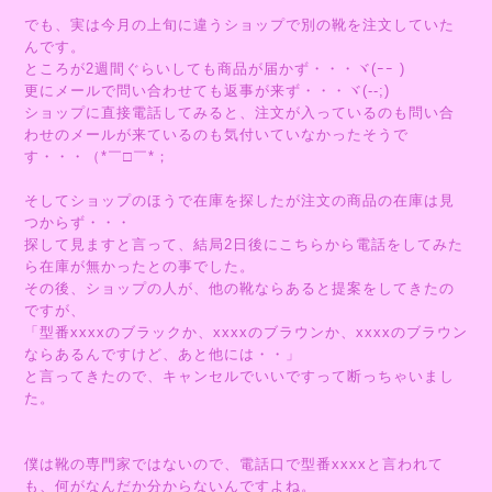
でも、実は今月の上旬に違うショップで別の靴を注文していた
んです。
ところが2週間ぐらいしても商品が届かず・・・ヾ(ｰｰ )
更にメールで問い合わせても返事が来ず・・・ヾ(--;)
ショップに直接電話してみると、注文が入っているのも問い合
わせのメールが来ているのも気付いていなかったそうで
す・・・（*￣□￣*；
そしてショップのほうで在庫を探したが注文の商品の在庫は見
つからず・・・
探して見ますと言って、結局2日後にこちらから電話をしてみた
ら在庫が無かったとの事でした。
その後、ショップの人が、他の靴ならあると提案をしてきたの
ですが、
「型番xxxxのブラックか、xxxxのブラウンか、xxxxのブラウン
ならあるんですけど、あと他には・・」
と言ってきたので、キャンセルでいいですって断っちゃいまし
た。
僕は靴の専門家ではないので、電話口で型番xxxxと言われて
も、何がなんだか分からないんですよね。