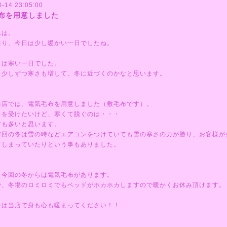
0-14 23:05:00
布を用意しました
んは。
去り、今日は少し暖かい一日でしたね。
日は寒い一日でした。
ら少しずつ寒さも増して、冬に近づくのかなと思います。
当店では、電気毛布を用意しました（敷毛布です）。
ミを受けたいけど、寒くて脱ぐのは・・・
方も多いと思います。
前回の冬は雪の時などエアコンをつけていても雪の寒さの力が勝り、お客様が
てしまっていたりという事もありました。
、今回の冬からは電気毛布があります。
で、冬場のロミロミでもベッドがホカホカしますので暖かくお休み頂けます。
冬は当店で身も心も暖まってください！！