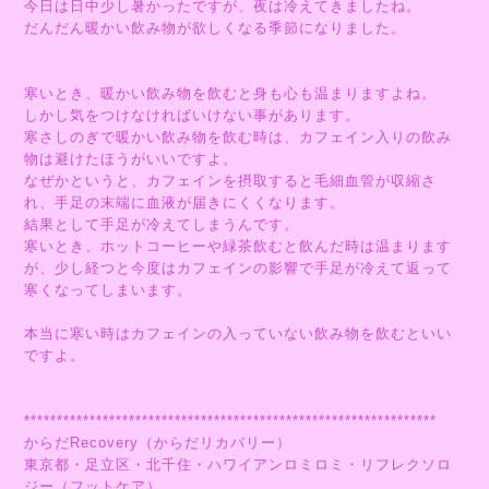
今日は日中少し暑かったですが、夜は冷えてきましたね。
だんだん暖かい飲み物が欲しくなる季節になりました。
寒いとき、暖かい飲み物を飲むと身も心も温まりますよね。
しかし気をつけなければいけない事があります。
寒さしのぎで暖かい飲み物を飲む時は、カフェイン入りの飲み
物は避けたほうがいいですよ。
なぜかというと、カフェインを摂取すると毛細血管が収縮さ
れ、手足の末端に血液が届きにくくなります。
結果として手足が冷えてしまうんです。
寒いとき、ホットコーヒーや緑茶飲むと飲んだ時は温まります
が、少し経つと今度はカフェインの影響で手足が冷えて返って
寒くなってしまいます。
本当に寒い時はカフェインの入っていない飲み物を飲むといい
ですよ。
***************************************************************
からだRecovery（からだリカバリー）
東京都・足立区・北千住・ハワイアンロミロミ・リフレクソロ
ジー（フットケア）