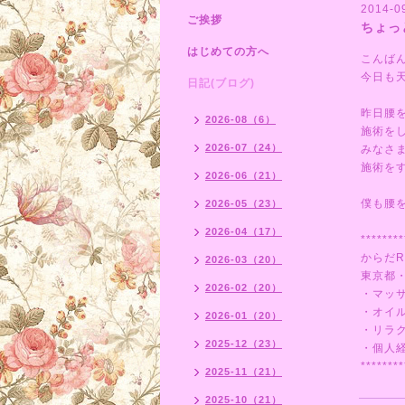
2014-09
ご挨拶
ちょっ
はじめての方へ
こんば
今日も
日記(ブログ)
昨日腰
2026-08（6）
施術をし
2026-07（24）
みなさ
施術を
2026-06（21）
僕も腰
2026-05（23）
2026-04（17）
********
からだR
2026-03（20）
東京都
2026-02（20）
・マッ
・オイ
2026-01（20）
・リラ
2025-12（23）
・個人
********
2025-11（21）
2025-10（21）