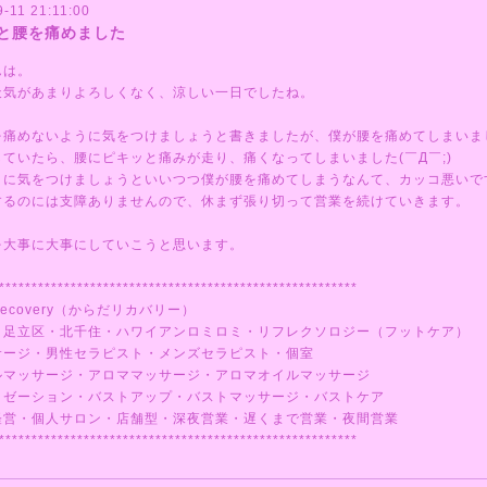
-11 21:11:00
と腰を痛めました
んは。
天気があまりよろしくなく、涼しい一日でしたね。
を痛めないように気をつけましょうと書きましたが、僕が腰を痛めてしまいま
ていたら、腰にピキッと痛みが走り、痛くなってしまいました(￣Д￣;)
まに気をつけましょうといいつつ僕が腰を痛めてしまうなんて、カッコ悪いで
するのには支障ありませんので、休まず張り切って営業を続けていきます。
を大事に大事にしていこうと思います。
*******************************************************
ecovery（からだリカバリー）
・足立区・北千住・ハワイアンロミロミ・リフレクソロジー（フットケア）
サージ・男性セラピスト・メンズセラピスト・個室
ルマッサージ・アロママッサージ・アロマオイルマッサージ
クゼーション・バストアップ・バストマッサージ・バストケア
経営・個人サロン・店舗型・深夜営業・遅くまで営業・夜間営業
*******************************************************