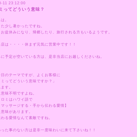
-11 23:12:00
ミってどういう意味？
んは。
また少し暑かったですね。
らお盆休みになり、帰郷したり、旅行される方もいるようです。
当店は・・・・休まず元気に営業中です！！
みに予定が空いている方は、是非当店にお越しくださいね。
今日のテーマですが、よくお客様に
ロミってどういう意味ですか？」
れます。
に意味不明ですよね。
ミロミはハワイ語で
・マッサージする・手から伝わる愛情】
た意味があります。
伝わる愛情なんて素敵ですね。
わった事のない方は是非一度味わいに来て下さいね！！