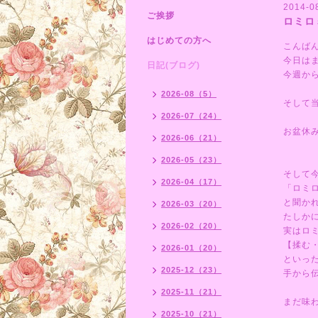
2014-08
ご挨拶
ロミロ
はじめての方へ
こんば
今日は
日記(ブログ)
今週か
2026-08（5）
そして
2026-07（24）
お盆休
2026-06（21）
2026-05（23）
そして
2026-04（17）
「ロミ
と聞か
2026-03（20）
たしか
2026-02（20）
実はロ
【揉む
2026-01（20）
といっ
2025-12（23）
手から
2025-11（21）
まだ味
2025-10（21）