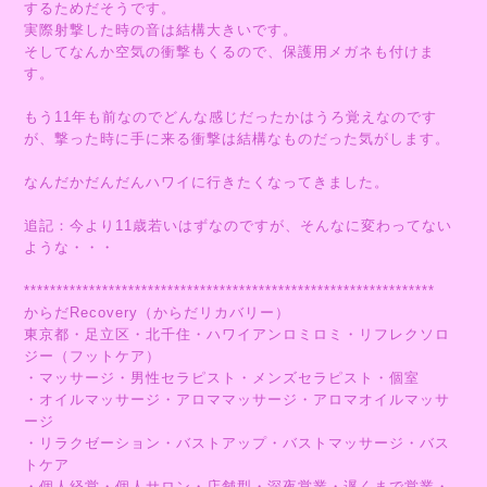
するためだそうです。
実際射撃した時の音は結構大きいです。
そしてなんか空気の衝撃もくるので、保護用メガネも付けま
す。
もう11年も前なのでどんな感じだったかはうろ覚えなのです
が、撃った時に手に来る衝撃は結構なものだった気がします。
なんだかだんだんハワイに行きたくなってきました。
追記：今より11歳若いはずなのですが、そんなに変わってない
ような・・・
***************************************************************
からだRecovery（からだリカバリー）
東京都・足立区・北千住・ハワイアンロミロミ・リフレクソロ
ジー（フットケア）
・マッサージ・男性セラピスト・メンズセラピスト・個室
・オイルマッサージ・アロママッサージ・アロマオイルマッサ
ージ
・リラクゼーション・バストアップ・バストマッサージ・バス
トケア
・個人経営・個人サロン・店舗型・深夜営業・遅くまで営業・