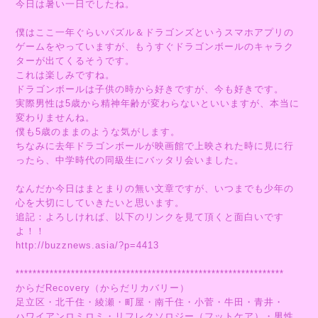
今日は暑い一日でしたね。
僕はここ一年ぐらいパズル＆ドラゴンズというスマホアプリの
ゲームをやっていますが、もうすぐドラゴンボールのキャラク
ターが出てくるそうです。
これは楽しみですね。
ドラゴンボールは子供の時から好きですが、今も好きです。
実際男性は5歳から精神年齢が変わらないといいますが、本当に
変わりませんね。
僕も5歳のままのような気がします。
ちなみに去年ドラゴンボールが映画館で上映された時に見に行
ったら、中学時代の同級生にバッタリ会いました。
なんだか今日はまとまりの無い文章ですが、いつまでも少年の
心を大切にしていきたいと思います。
追記：よろしければ、以下のリンクを見て頂くと面白いです
よ！！
http://buzznews.asia/?p=4413
***************************************************************
からだRecovery（からだリカバリー）
足立区・北千住・綾瀬・町屋・南千住・小菅・牛田・青井・
ハワイアンロミロミ・リフレクソロジー（フットケア）・男性