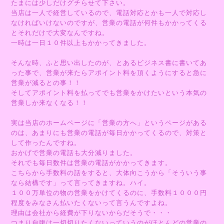
たまには少しだけグチらせて下さい。
当店は一人で経営しているので、電話対応とかも一人で対応し
なければいけないのですが、営業の電話が何件もかかってくる
とそれだけで大変なんですね。
一時は一日１０件以上もかかってきました。
そんな時、ふと思い出したのが、とあるビジネス書に書いてあ
った事で、営業が来たらアポイント料を頂くようにすると急に
営業が減るとの事！！
そしてアポイント料を払ってでも営業をかけたいという本気の
営業しか来なくなる！！
実は当店のホームページに「営業の方へ」というページがある
のは、あまりにも営業の電話が毎日かかってくるので、対策と
して作ったんですね。
おかげで営業の電話も大分減りました。
それでも毎日数件は営業の電話がかかってきます。
こちらから手数料の話をすると、大体向こうから「そういう事
なら結構です」って言ってきますね。ハイ。
１００万単位の物の営業をかけてくるのに、手数料１０００円
程度をみなさん払いたくないって言うんですよね。
理由は会社から経費が下りないからだそうで・・・
つまり自腹は一切切りたくないっていうのがほとんどの営業の