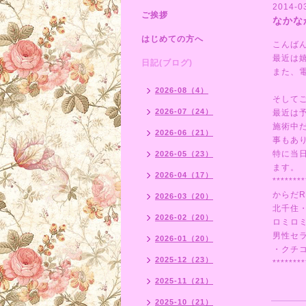
2014-0
ご挨拶
なかな
はじめての方へ
こんば
最近は
日記(ブログ)
また、
2026-08（4）
そして
2026-07（24）
最近は
施術中
2026-06（21）
事もあ
特に当
2026-05（23）
ます。
2026-04（17）
********
からだR
2026-03（20）
北千住
2026-02（20）
ロミロ
男性セ
2026-01（20）
・クチ
2025-12（23）
********
2025-11（21）
2025-10（21）