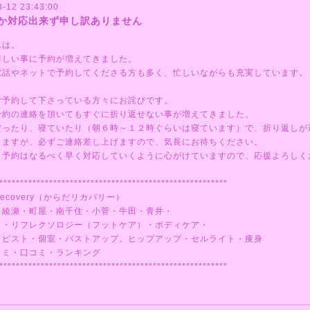
3-12 23:43:00
か対応出来ず申し訳ありません
んは。
嬉しい事に予約が増えてきました。
電話やネットで予約してくださる方も多く、忙しいながらも充実しています。
ご予約して下さっている方々にお詫びです。
予約の連絡を頂いてもすぐに折り返せない事が増えてきました。
だったり、寝ていたり（朝６時～１２時ぐらいは寝ています）で、折り返しが
りますが、必ずご連絡差し上げますので、気長にお待ちください。
日予約はなるべく早く対応していくように心がけていますので、応援よろしく
*******************************************************
ecovery（からだリカバリー）
・綾瀬・町屋・南千住・小菅・牛田・青井・
ミ・リフレクソロジー（フットケア）・ボディケア・
ラピスト・個室・バストアップ。ヒップアップ・セルライト・痩身
コミ・口コミ・ランキング
*******************************************************