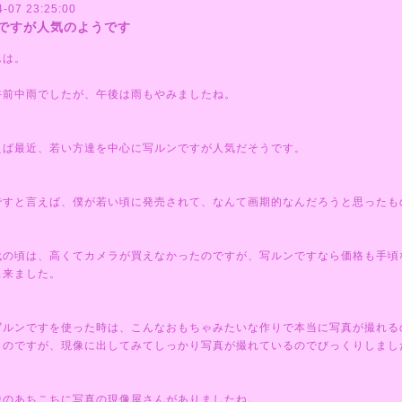
4-07 23:25:00
ですが人気のようです
んは。
午前中雨でしたが、午後は雨もやみましたね。
えば最近、若い方達を中心に写ルンですが人気だそうです。
ですと言えば、僕が若い頃に発売されて、なんて画期的なんだろうと思ったも
代の頃は、高くてカメラが買えなかったのですが、写ルンですなら価格も手頃
出来ました。
写ルンですを使った時は、こんなおもちゃみたいな作りで本当に写真が撮れる
ものですが、現像に出してみてしっかり写真が撮れているのでびっくりしまし
中のあちこちに写真の現像屋さんがありましたね。