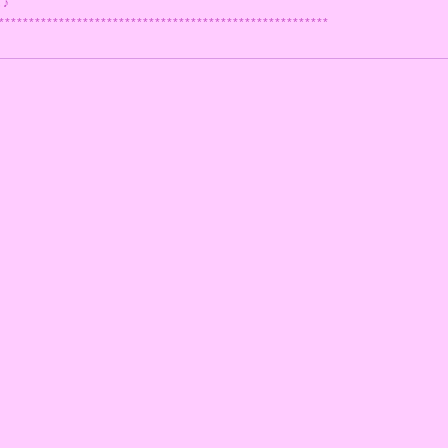
♪
*******************************************************