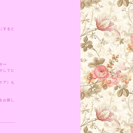
にすると
サー
そしてヒ
ケア）も
をお探し