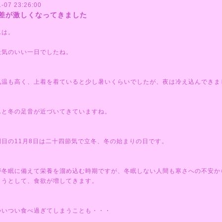
-07 23:26:00
差が激しくなってきました
んは。
天気のいい一日でしたね。
気温も高く、上着を着ていると少し暑いくらいでしたが、夜は冷え込んできま
んと冬の足音が近づいてきていますね。
明日の11月8日は二十四節気で立冬、冬の始まりの日です。
が冬眠に備えて栄養を溜め込む時期ですが、冬眠しない人間も寒さへの不安か
もうとして、食欲が増してきます。
ついつい食べ過ぎてしまうことも・・・