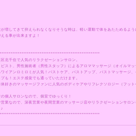
欲が増してきて抑えられなくなりそうな時は、軽い運動で体をあたためるよう
抑える事が出来ますよ！
*******************************************************
立区北千住で人気のリラクゼーションサロン。
ラピスト、男性施術者（男性スタッフ）によるアロママッサージ（オイルマッ
ハワイアンロミロミが人気！バストケア、バストアップ、バストマッサージ、
ップも！エステ感覚でも通っていただけます。
整体好きのマッサージファンに人気のボディケアやリフレクソロジー（フット
営の個人サロンなので、個室でゆっくり！
で営業なので、深夜営業や夜間営業のマッサージ店やリラクゼーションサロン
♪
*******************************************************